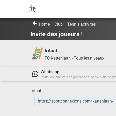
Home
›
Club
›
Tennis activités
Invite des joueurs !
totaal
TC Kattenlaan - Tous les niveaux
Whatsapp
Invite les joueurs à se joindre à toi par le biais 
totaal