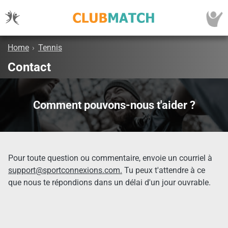
Home
›
Tennis
Contact
Comment pouvons-nous t'aider ?
Pour toute question ou commentaire, envoie un courriel à
support@sportconnexions.com.
Tu peux t'attendre à ce
que nous te répondions dans un délai d'un jour ouvrable.