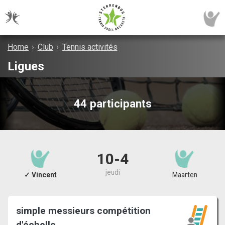
Home
›
Club
›
Tennis activités
Ligues
44 participants
10-4
jeudi
✓ Vincent
Maarten
simple messieurs compétition
d'échelle