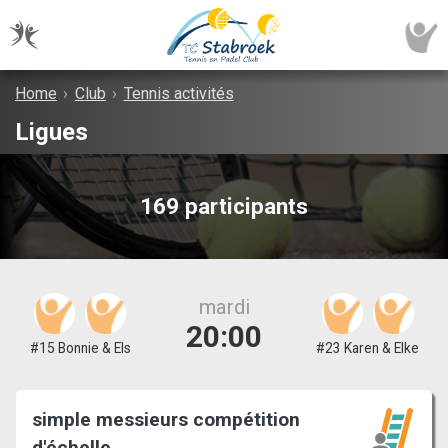
Home
›
Club
›
Tennis activités
Ligues
169 participants
mardi
20:00
#15 Bonnie & Els
#23 Karen & Elke
simple messieurs compétition
d'échelle