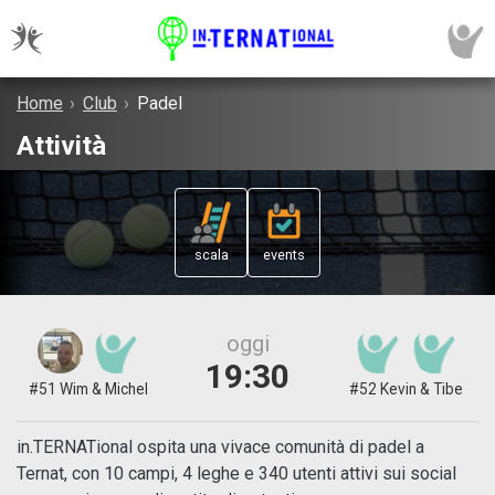
Home
›
Club
›
Padel
Attività
scala
events
oggi
19:30
#51 Wim & Michel
#52 Kevin & Tibe
in.TERNATional ospita una vivace comunità di padel a
Ternat, con 10 campi, 4 leghe e 340 utenti attivi sui social