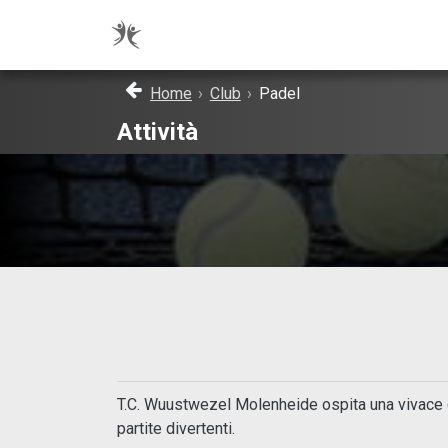
Home
›
Club
›
Padel
Attività
T.C. Wuustwezel Molenheide ospita una vivace c
partite divertenti.