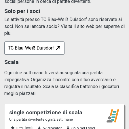
social persone in cerca di partite divertenti.
Solo per i soci
Le attività presso TC Blau-Weiß Duisdorf sono riservate ai
soci. Non sei ancora socio? Visita il sito web per saperne di
più.
TC Blau-Weiß Duisdorf
Scala
Ogni due settimane ti verrà assegnata una partita
impegnativa. Organizza l'incontro con il tuo avversario e
registra il risultato. Scala la classifica battendo i giocatori
meglio piazzati.
single competizione di scala
Una partita divertente ogni 2 settimane
Tutti i livelli
57 giocatori
Solo per i soci