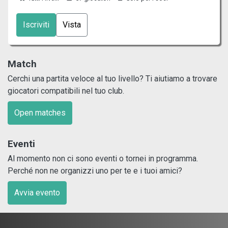
Iscriviti
Vista
Match
Cerchi una partita veloce al tuo livello? Ti aiutiamo a trovare
giocatori compatibili nel tuo club.
Open matches
Eventi
Al momento non ci sono eventi o tornei in programma.
Perché non ne organizzi uno per te e i tuoi amici?
Avvia evento