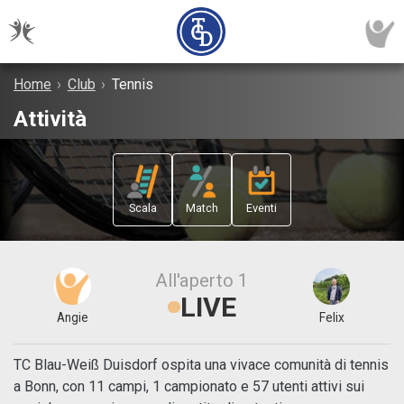
Home
›
Club
›
Tennis
Attività
Scala
Match
Eventi
All'aperto 1
LIVE
Angie
Felix
TC Blau-Weiß Duisdorf ospita una vivace comunità di tennis
a Bonn, con 11 campi, 1 campionato e 57 utenti attivi sui