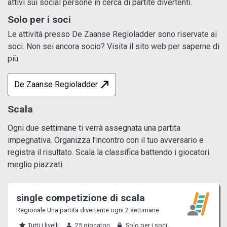
attivi sui social persone in cerca di partite divertenti.
Solo per i soci
Le attività presso De Zaanse Regioladder sono riservate ai
soci. Non sei ancora socio? Visita il sito web per saperne di
più.
De Zaanse Regioladder
Scala
Ogni due settimane ti verrà assegnata una partita
impegnativa. Organizza l'incontro con il tuo avversario e
registra il risultato. Scala la classifica battendo i giocatori
meglio piazzati.
single competizione di scala
Regionale Una partita divertente ogni 2 settimane
Tutti i livelli
25 giocatori
Solo per i soci