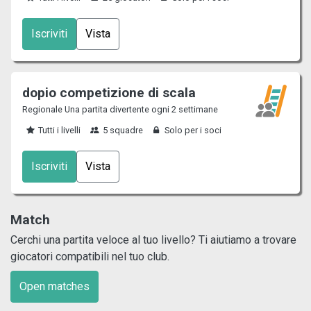
Iscriviti
Vista
dopio competizione di scala
Regionale Una partita divertente ogni 2 settimane
Tutti i livelli
5 squadre
Solo per i soci
Iscriviti
Vista
Match
Cerchi una partita veloce al tuo livello? Ti aiutiamo a trovare
giocatori compatibili nel tuo club.
Open matches