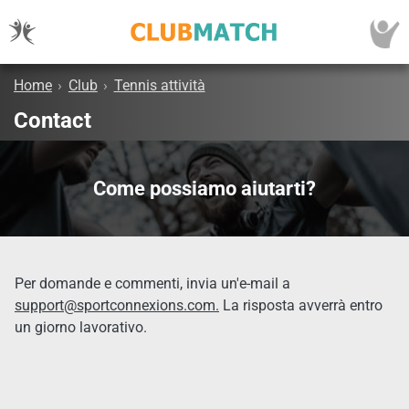
Home
›
Club
›
Tennis attività
Contact
Come possiamo aiutarti?
Per domande e commenti, invia un'e-mail a
support@sportconnexions.com.
La risposta avverrà entro
un giorno lavorativo.