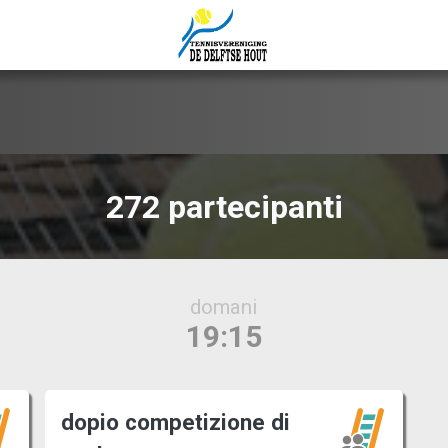
272 partecipanti
2-9
lunedì
dopio competizione di