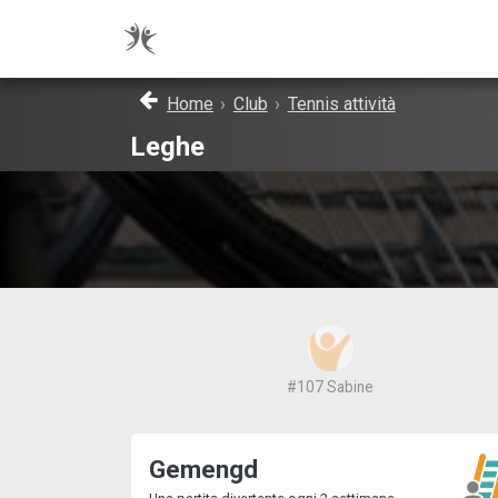
Home
›
Club
›
Tennis attività
Leghe
Berber
Gemengd