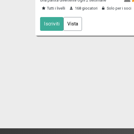
Una partita divertente ogni 2 settimane
Tutti i livelli
168 giocatori
Solo per i soci
Iscriviti
Vista