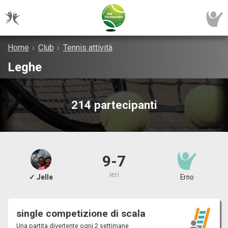
Home
›
Club
›
Tennis attività
Leghe
214 partecipanti
9-7
ieri
✓ Jelle
Erno
single competizione di scala
Una partita divertente ogni 2 settimane