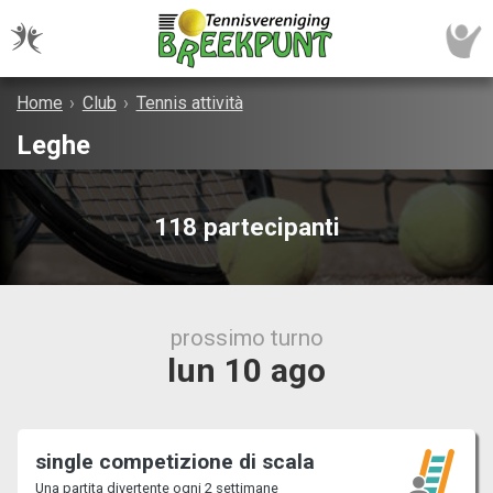
Home
›
Club
›
Tennis attività
Leghe
118 partecipanti
prossimo turno
lun 10 ago
single competizione di scala
Una partita divertente ogni 2 settimane