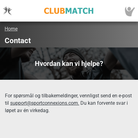
Home
Contact
Hvordan kan vi hjelpe?
For spørsmål og tilbakemeldinger, vennligst send en e-post
til
support@sportconnexions.com.
Du kan forvente svar i
løpet av én virkedag.