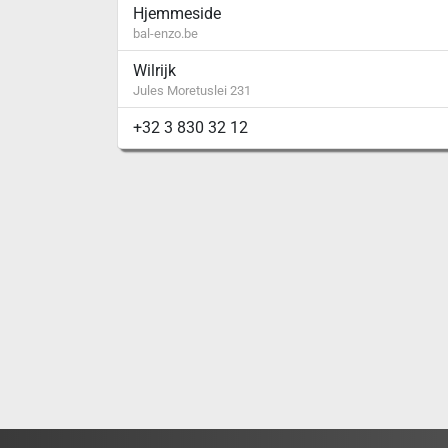
Hjemmeside
bal-enzo.be
Wilrijk
Jules Moretuslei 231
+32 3 830 32 12