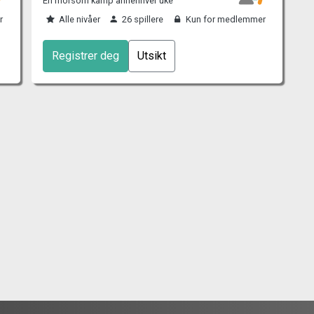
En morsom kamp annenhver uke
r
Alle nivåer
26 spillere
Kun for medlemmer
Registrer deg
Utsikt