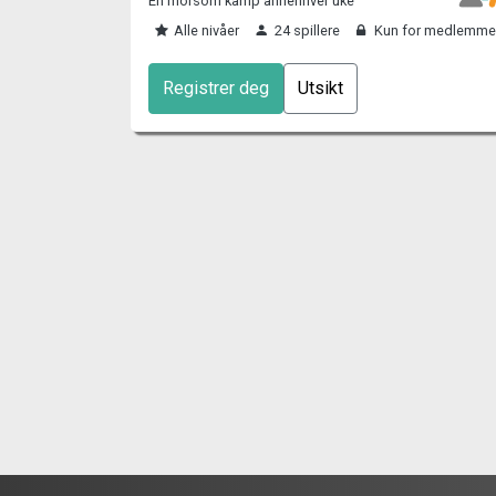
En morsom kamp annenhver uke
Alle nivåer
24 spillere
Kun for medlemme
Registrer deg
Utsikt