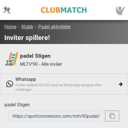
Home
›
Klubb
›
Padel aktiviteter
Inviter spillere!
padel Stigen
MLTV'90 - Alle nivåer
Whatsapp
Inviter spillere til å bli med via WhatsApp-grupper eller -
meldinger.
padel Stigen