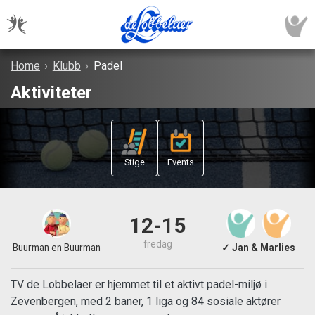
Home
›
Klubb
›
Padel
Aktiviteter
Stige
Events
12-15
fredag
Buurman en Buurman
✓ Jan & Marlies
TV de Lobbelaer er hjemmet til et aktivt padel-miljø i
Zevenbergen, med 2 baner, 1 liga og 84 sosiale aktører