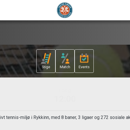
Stige
Match
Events
i dag
12:00
vt tennis-miljø i Rykkinn, med 8 baner, 3 ligaer og 272 sosiale