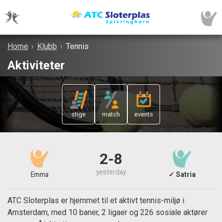
Home
›
Klubb
›
Tennis
Aktiviteter
stige
match
events
2-8
yesterday
Emma
✓ Satria
ATC Sloterplas er hjemmet til et aktivt tennis-miljø i
Amsterdam, med 10 baner, 2 ligaer og 226 sosiale aktører