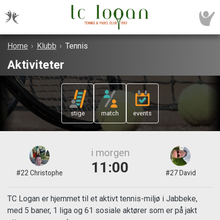
Home
›
Klubb
›
Tennis
Aktiviteter
stige
match
events
i morgen
11:00
#22 Christophe
#27 David
TC Logan er hjemmet til et aktivt tennis-miljø i Jabbeke,
med 5 baner, 1 liga og 61 sosiale aktører som er på jakt