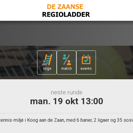
stige
match
events
neste runde
man. 19 okt 13:00
tennis-miljø i Koog aan de Zaan, med 6 baner, 2 ligaer og 35 so