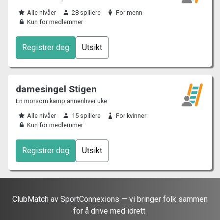
Alle nivåer
28 spillere
For menn
Kun for medlemmer
Registrer deg
Utsikt
damesingel Stigen
En morsom kamp annenhver uke
Alle nivåer
15 spillere
For kvinner
Kun for medlemmer
Registrer deg
Utsikt
ClubMatch av SportConnexions — vi bringer folk sammen
for å drive med idrett.