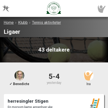
Home
›
Klubb
›
Tennis aktiviteter
Ligaer
43 deltakere
5-4
yesterday
✓ Benedicte
Ina
herresingler Stigen
En morsom kamp annenhver uke