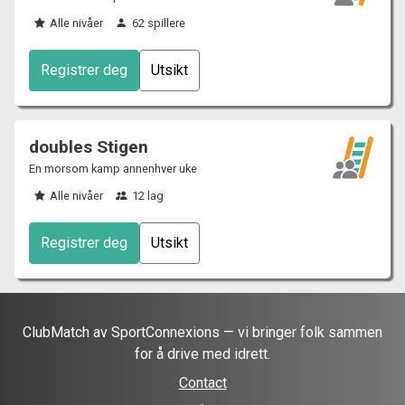
Alle nivåer
62 spillere
Registrer deg
Utsikt
doubles Stigen
En morsom kamp annenhver uke
Alle nivåer
12 lag
Registrer deg
Utsikt
ClubMatch av SportConnexions — vi bringer folk sammen
for å drive med idrett.
Contact