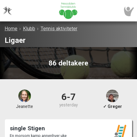
Home
›
Klubb
›
Tennis aktiviteter
Ligaer
86 deltakere
6-7
yesterday
Jeanette
✓ Greger
single Stigen
En morsom kamp annenhver uke