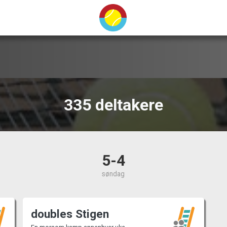
335 deltakere
5-4
søndag
doubles Stigen