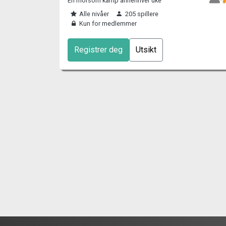
En morsom kamp annenhver uke
Alle nivåer
205 spillere
Kun for medlemmer
Registrer deg
Utsikt