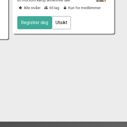
En morsom kamp annenhver uke
Alle nivåer
65 lag
Kun for medlemmer
Registrer deg
Utsikt