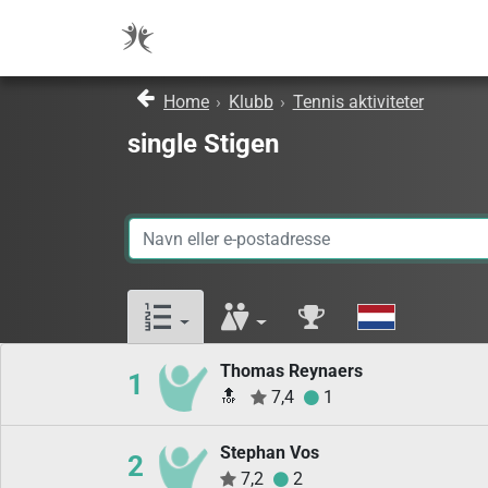
Home
›
Klubb
›
Tennis aktiviteter
single Stigen
Thomas Reynaers
1
🔝
7,4
1
Stephan Vos
2
7,2
2