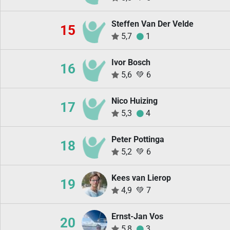
Steffen Van Der Velde
15
5,7
1
Ivor Bosch
16
5,6
💚
6
Nico Huizing
17
5,3
4
Peter Pottinga
18
5,2
💚
6
Kees van Lierop
19
4,9
💚
7
Ernst-Jan Vos
20
5,8
3