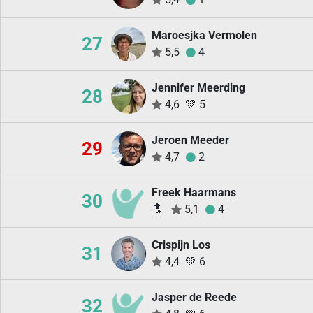
Maroesjka Vermolen
27
5,5
4
Jennifer Meerding
28
4,6
💚
5
Jeroen Meeder
29
4,7
2
Freek Haarmans
30
🔝
5,1
4
Crispijn Los
31
4,4
💚
6
Jasper de Reede
32