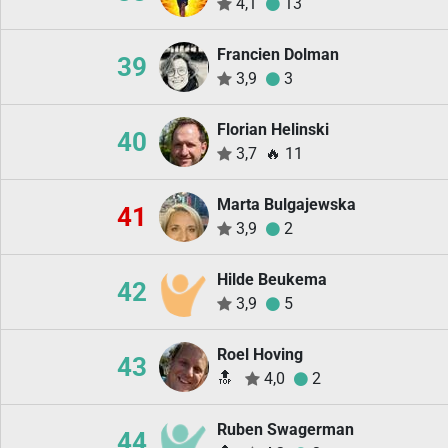
4,1
13
Francien Dolman
39
3,9
3
Florian Helinski
40
3,7
🔥
11
Marta Bulgajewska
41
3,9
2
Hilde Beukema
42
3,9
5
Roel Hoving
43
🔝
4,0
2
Ruben Swagerman
44