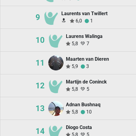
Laurents van Twillert
9
🔝
6,0
1
Laurens Walinga
10
5,8
💚
7
Maarten van Dieren
11
5,9
3
Martijn de Coninck
12
5,8
💚
5
Adnan Bushnaq
13
5,8
10
Diogo Costa
14
5,8
💚
5