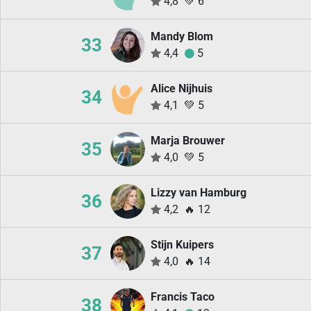
4,8
💚
6
Mandy Blom
33
4,4
5
Alice Nijhuis
34
4,1
💚
5
Marja Brouwer
35
4,0
💚
5
Lizzy van Hamburg
36
4,2
🔥
12
Stijn Kuipers
37
4,0
🔥
14
Francis Taco
38