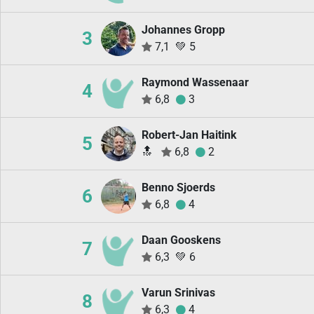
Johannes Gropp
3
7,1
💚
5
Raymond Wassenaar
4
6,8
3
Robert-Jan Haitink
5
🔝
6,8
2
Benno Sjoerds
6
6,8
4
Daan Gooskens
7
6,3
💚
6
Varun Srinivas
8
6,3
4