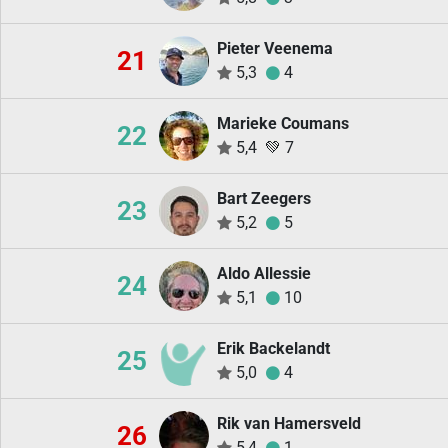
Pieter Veenema
21
5,3
4
Marieke Coumans
22
5,4
💚
7
Bart Zeegers
23
5,2
5
Aldo Allessie
24
5,1
10
Erik Backelandt
25
5,0
4
Rik van Hamersveld
26
5,4
1