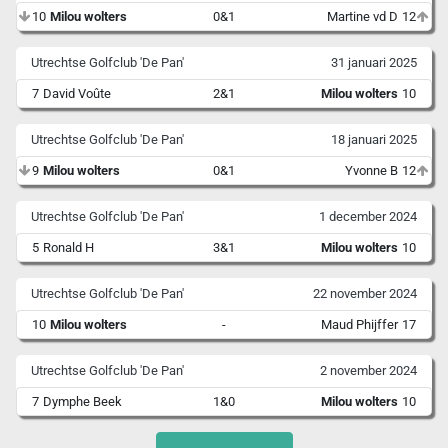
10
Milou wolters
0&1
Martine vd D
12
Utrechtse Golfclub 'De Pan'
31 januari 2025
7
David Voûte
2&1
Milou wolters
10
Utrechtse Golfclub 'De Pan'
18 januari 2025
9
Milou wolters
0&1
Yvonne B
12
Utrechtse Golfclub 'De Pan'
1 december 2024
5
Ronald H
3&1
Milou wolters
10
Utrechtse Golfclub 'De Pan'
22 november 2024
10
Milou wolters
-
Maud Phijffer
17
Utrechtse Golfclub 'De Pan'
2 november 2024
7
Dymphe Beek
1&0
Milou wolters
10