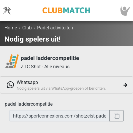
Home
›
Club
›
Padel activiteiten
Nodig spelers uit!
padel laddercompetitie
ZTC Shot - Alle niveaus
Whatsapp
Nodig spelers uit via WhatsApp-groepen of berichten.
padel laddercompetitie