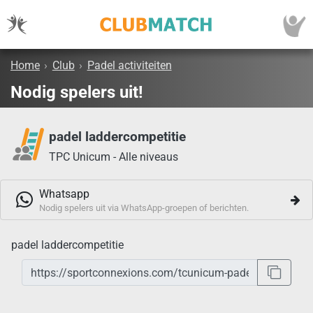
Home
›
Club
›
Padel activiteiten
Nodig spelers uit!
padel laddercompetitie
TPC Unicum - Alle niveaus
Whatsapp
Nodig spelers uit via WhatsApp-groepen of berichten.
padel laddercompetitie