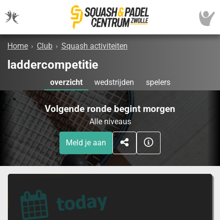
Home
›
Club
›
Squash activiteiten
laddercompetitie
overzicht
wedstrijden
spelers
Volgende ronde begint morgen
Alle niveaus
Meld je aan