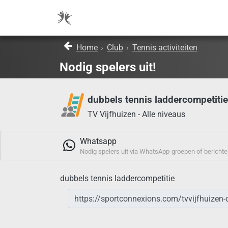
Home
›
Club
›
Tennis activiteiten
Nodig spelers uit!
dubbels tennis laddercompetitie
TV Vijfhuizen - Alle niveaus
Whatsapp
Nodig spelers uit via WhatsApp-groepen of berichte
dubbels tennis laddercompetitie