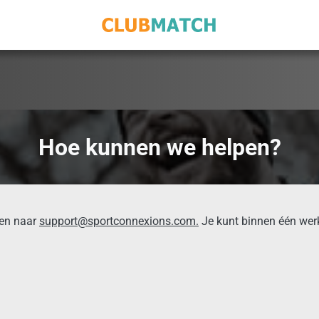
Hoe kunnen we helpen?
ren naar
support@sportconnexions.com.
Je kunt binnen één wer