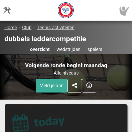
Home
›
Club
›
Tennis activiteiten
dubbels laddercompetitie
overzicht
wedstrijden
spelers
Volgende ronde begint maandag
Alle niveaus
Meld je aan