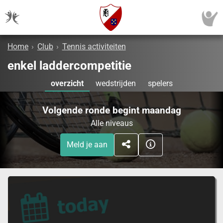
Home
›
Club
›
Tennis activiteiten
enkel laddercompetitie
overzicht
wedstrijden
spelers
Volgende ronde begint maandag
Alle niveaus
Meld je aan