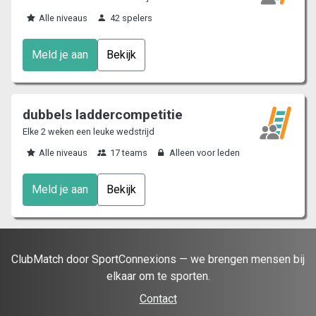
Alle niveaus
42 spelers
Meld je aan
Bekijk
dubbels laddercompetitie
Elke 2 weken een leuke wedstrijd
Alle niveaus
17 teams
Alleen voor leden
Meld je aan
Bekijk
ClubMatch door SportConnexions — we brengen mensen bij
elkaar om te sporten.
Contact