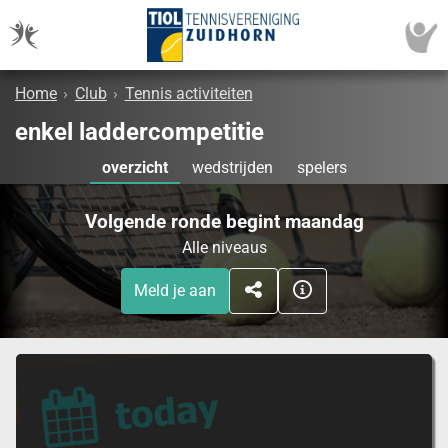
Home
›
Club
›
Tennis activiteiten
enkel laddercompetitie
overzicht
wedstrijden
spelers
Volgende ronde begint maandag
Alle niveaus
Meld je aan