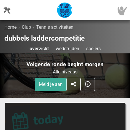
Home
›
Club
›
Tennis activiteiten
dubbels laddercompetitie
overzicht
wedstrijden
spelers
Volgende ronde begint morgen
Alle niveaus
Meld je aan