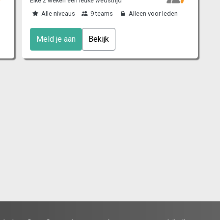
Elke 2 weken een leuke wedstrijd
n
Alle niveaus
9 teams
Alleen voor leden
Meld je aan
Bekijk