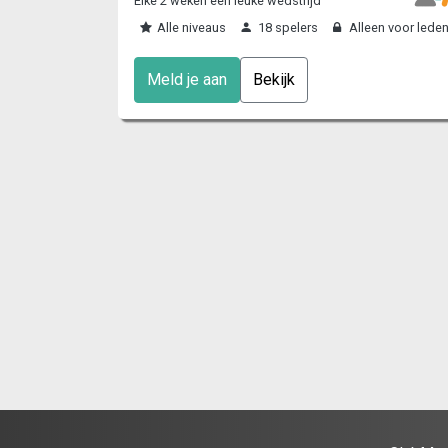
Elke 2 weken een leuke wedstrijd
Alle niveaus
18 spelers
Alleen voor lede
Meld je aan
Bekijk