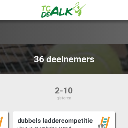
36 deelnemers
2-10
gisteren
dubbels laddercompetitie