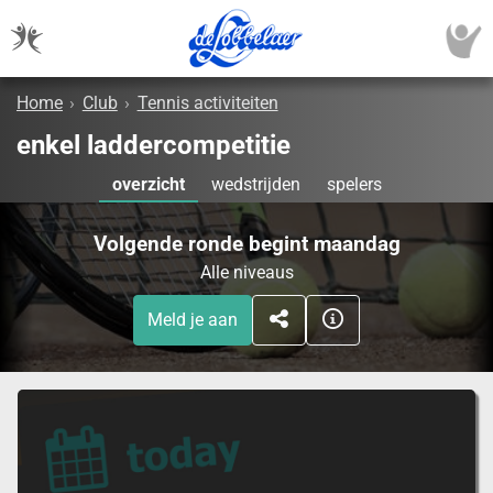
Home
›
Club
›
Tennis activiteiten
enkel laddercompetitie
overzicht
wedstrijden
spelers
Volgende ronde begint maandag
Alle niveaus
Meld je aan