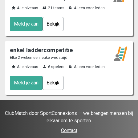
Alle niveaus
21 teams
Alleen voor leden
Meld je aan
Bekijk
enkel laddercompetitie
Elke 2 weken een leuke wedstrijd
Alle niveaus
6 spelers
Alleen voor leden
Meld je aan
Bekijk
ClubMatch door SportConnexions — we brengen mensen bij
elkaar om te sporten.
Contact