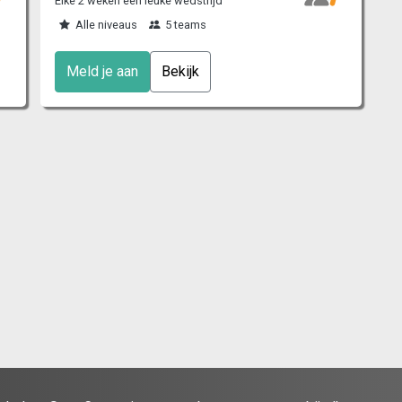
Elke 2 weken een leuke wedstrijd
Alle niveaus
5 teams
Meld je aan
Bekijk