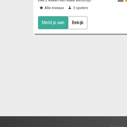
Elke 2 weken een leuke wedstrijd
Alle niveaus
5 spelers
Meld je aan
Bekijk