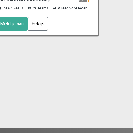
ke 2 weken een leuke wedstrijd
Alle niveaus
26 teams
Alleen voor leden
Meld je aan
Bekijk