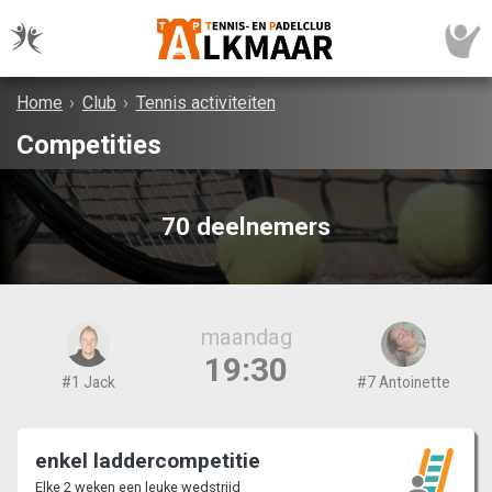
Home
›
Club
›
Tennis activiteiten
Competities
70 deelnemers
maandag
19:30
#1 Jack
#7 Antoinette
enkel laddercompetitie
Elke 2 weken een leuke wedstrijd