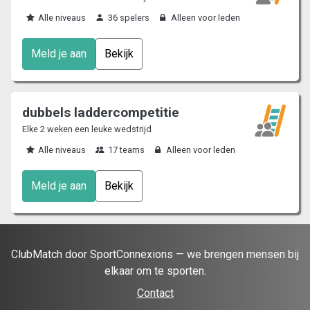
Alle niveaus
36 spelers
Alleen voor leden
Meld je aan
Bekijk
dubbels laddercompetitie
Elke 2 weken een leuke wedstrijd
Alle niveaus
17 teams
Alleen voor leden
Meld je aan
Bekijk
ClubMatch door SportConnexions — we brengen mensen bij
elkaar om te sporten.
Contact