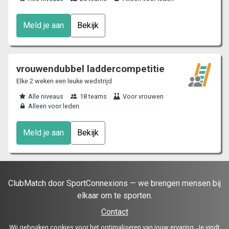
Meld je aan
Bekijk
vrouwendubbel laddercompetitie
Elke 2 weken een leuke wedstrijd
Alle niveaus
18 teams
Voor vrouwen
Alleen voor leden
Meld je aan
Bekijk
ClubMatch door SportConnexions — we brengen mensen bij
elkaar om te sporten.
Contact
Wij gebruiken cookies voor het optimaliseren van jouw ervaring. Je vindt