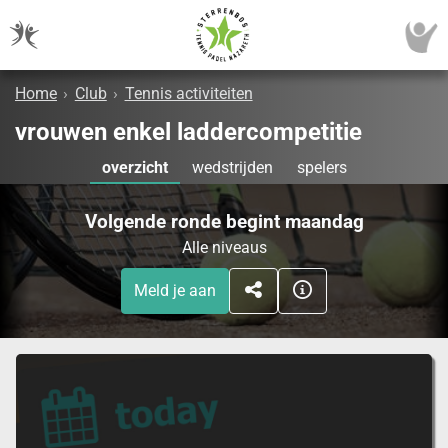
Home
›
Club
›
Tennis activiteiten
vrouwen enkel laddercompetitie
overzicht
wedstrijden
spelers
Volgende ronde begint maandag
Alle niveaus
Meld je aan