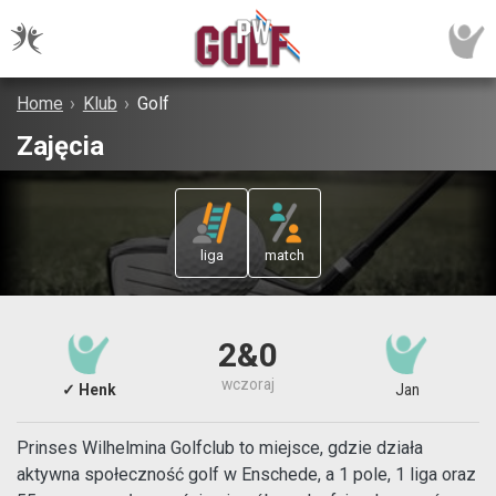
Home
›
Klub
›
Golf
Zajęcia
liga
match
2&0
wczoraj
✓ Henk
Jan
Prinses Wilhelmina Golfclub to miejsce, gdzie działa
aktywna społeczność golf w Enschede, a 1 pole, 1 liga oraz