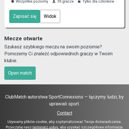
Wszystkie poziomy
55 gracze
Tylko dla członków
Zapisać się
Widok
Mecze otwarte
Szukasz szybkiego meczu na swoim poziomie?
Pomożemy Ci znaleźć odpowiednich graczy w Twoim
klubie.
Open match
ClubMatch autorstwa SportConnexions — łączymy ludzi, by
uprawiali sport.
Contact
Używamy plików cookie, aby zoptymalizować Twoje doświadczenia.
Przeczytaj nasz
terminarz usług
, aby uzyskać szczegółowe informacje.