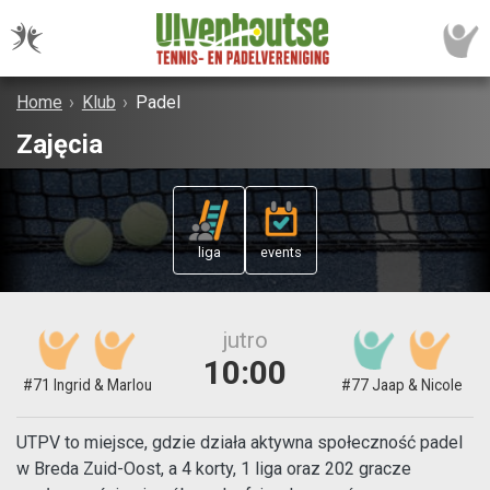
Home
›
Klub
›
Padel
Zajęcia
liga
events
jutro
10:00
#71 Ingrid & Marlou
#77 Jaap & Nicole
UTPV to miejsce, gdzie działa aktywna społeczność padel
w Breda Zuid-Oost, a 4 korty, 1 liga oraz 202 gracze