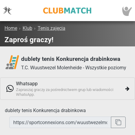
Home
›
Klub
›
Tenis zajęcia
Zaproś graczy!
dublety tenis Konkurencja drabinkowa
T.C. Wuustwezel Molenheide - Wszystkie poziomy
Whatsapp
Zapraszaj graczy za pośrednictwem grup lub wiadomości
WhatsApp.
dublety tenis Konkurencja drabinkowa