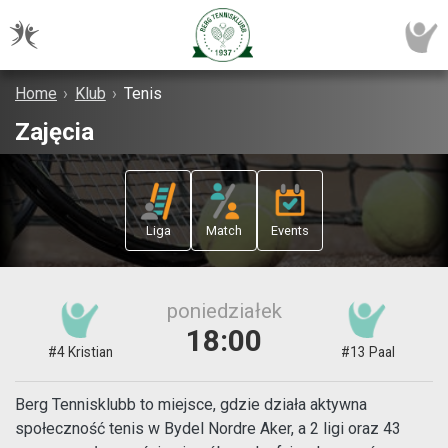
Home
›
Klub
›
Tenis
Zajęcia
Liga
Match
Events
poniedziałek
18:00
#4 Kristian
#13 Paal
Berg Tennisklubb to miejsce, gdzie działa aktywna
społeczność tenis w Bydel Nordre Aker, a 2 ligi oraz 43