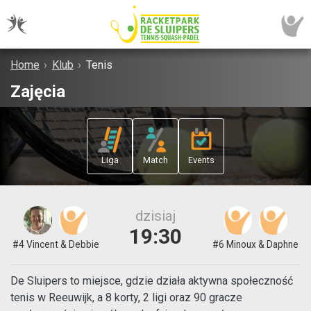
Home
›
Klub
›
Tenis
Zajęcia
Liga
Match
Events
dzisiaj
19:30
#4 Vincent & Debbie
#6 Minoux & Daphne
De Sluipers to miejsce, gdzie działa aktywna społeczność
tenis w Reeuwijk, a 8 korty, 2 ligi oraz 90 gracze