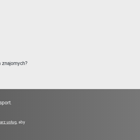
ch znajomych?
sport.
arz usług
, aby