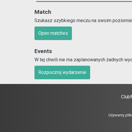
Match
Szukasz szybkiego meczu na swoim poziomie?
Open matches
Events
W tej chwili nie ma zaplanowanych żadnych wyd
Rozpocznij wydarzenie
ClubM
Używamy plik